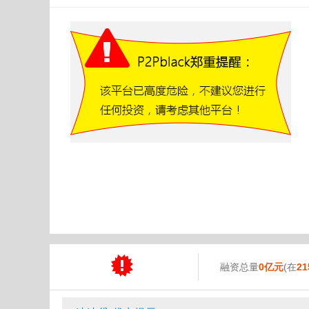
融资总量
0亿元
(在
21