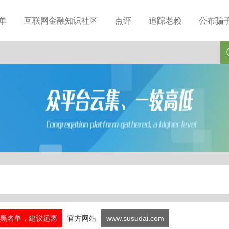
单
互联网金融知识社区
点评
追踪老赖
公布骗
黑名单，建议远离
官方网站
www.susudai.com