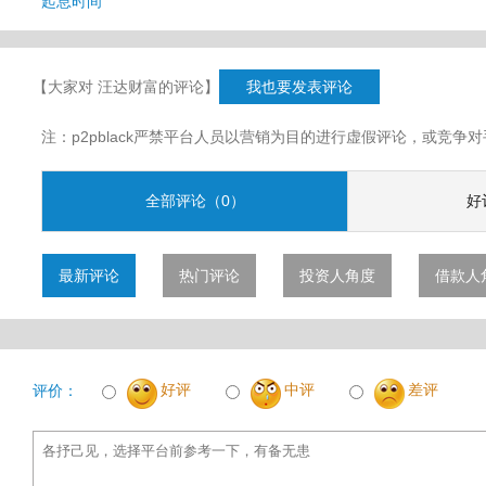
起息时间
【大家对 汪达财富的评论】
我也要发表评论
注：p2pblack严禁平台人员以营销为目的进行虚假评论，或竞
全部评论（0）
好
最新评论
热门评论
投资人角度
借款人
好评
中评
差评
评价：