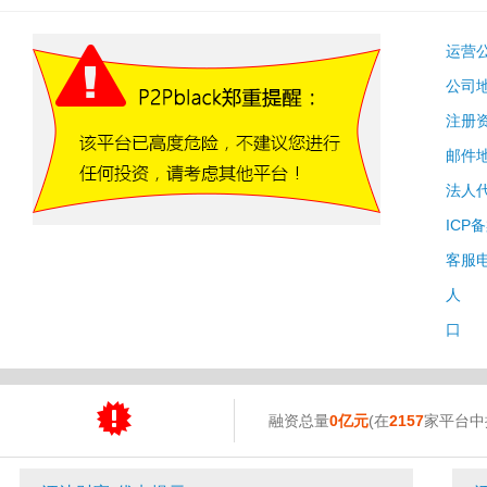
运营
公司
注册
邮件
法人
ICP
客服
人 
口 
融资总量
0亿元
(在
2157
家平台中