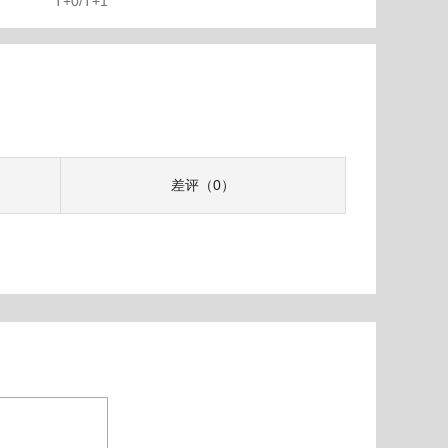
T+0/T+1
差评（0）