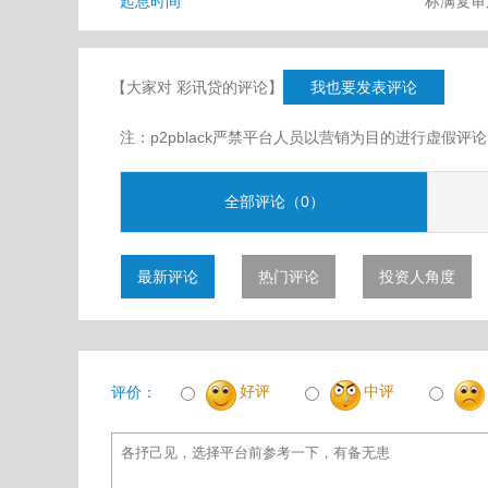
起息时间
标满复
【大家对 彩讯贷的评论】
我也要发表评论
注：p2pblack严禁平台人员以营销为目的进行虚
全部评论（0）
最新评论
热门评论
投资人角度
好评
中评
评价：