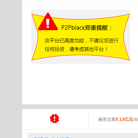
融资总量
0.13亿元
(