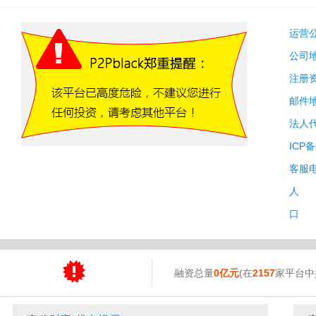
运营
公司
注册
邮件
法人
ICP
客服
人 
口 
融资总量
0亿元
(在
2157
家平台中