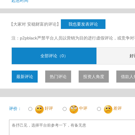
起息时间
【大家对 安稳财富的评论】
我也要发表评论
注：p2pblack严禁平台人员以营销为目的进行虚假评论，或竞
全部评论（0）
好
最新评论
热门评论
投资人角度
借款人
好评
中评
差评
评价：