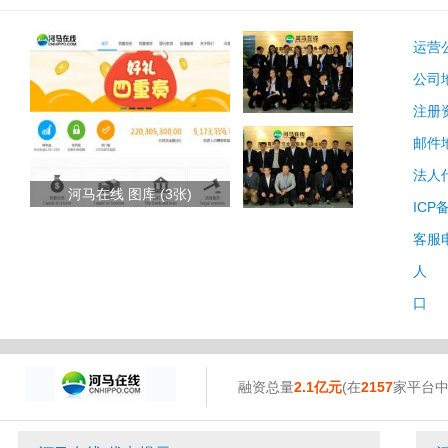
运营
公司
注册
邮件
法人
河马在线 图库 (3张)
ICP
客服
人 
口 
融资总量
2.1亿元
(在
2157
家平台