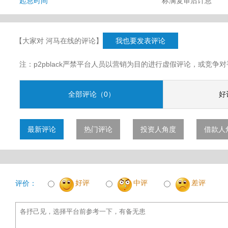
起息时间
标满复审后计息
【大家对 河马在线的评论】
我也要发表评论
注：p2pblack严禁平台人员以营销为目的进行虚假评论，或竞
全部评论（0）
好
最新评论
热门评论
投资人角度
借款人
好评
中评
差评
评价：