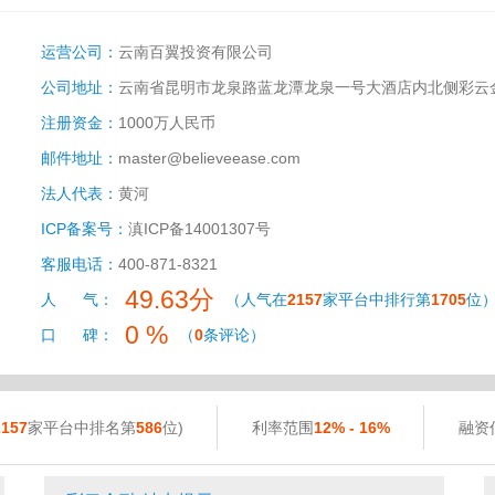
运营公司：
云南百翼投资有限公司
公司地址：
云南省昆明市龙泉路蓝龙潭龙泉一号大酒店内北侧彩云
注册资金：
1000万人民币
邮件地址：
master@believeease.com
法人代表：
黄河
ICP备案号：
滇ICP备14001307号
客服电话：
400-871-8321
49.63分
人 气：
（人气在
2157
家平台中排行第
1705
位
0 %
口 碑：
（
0
条评论）
2157
家平台中排名第
586
位)
利率范围
12% - 16%
融资