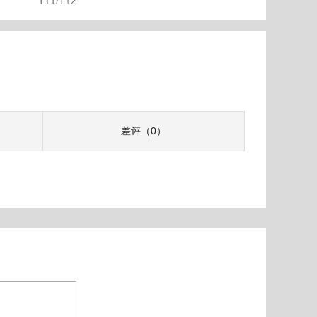
T+1/T+2
差评（0）