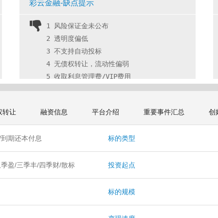
彩云金融-缺点提示
1 风险保证金未公布
2 透明度偏低
3 不支持自动投标
4 无债权转让，流动性偏弱
5 收取利息管理费/VIP费用 
权转让
融资信息
平台介绍
重要事件汇总
创
/到期还本付息
标的类型
双季盈/三季丰/四季财/散标
投资起点
月
标的规模