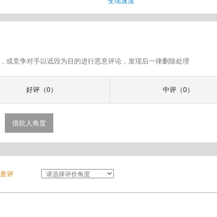
息
变现速度
假评论，或竞争对手以诋毁为目的进行恶意评论，发现后一律删除处理
好评（0）
中评（0）
借款人角度
差评