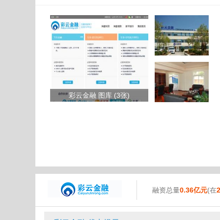
彩云金融 图库 (3张)
融资总量
0.36亿元
(在