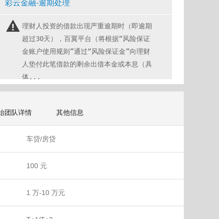
彩云金融-逾期处理
理财人投资的借款出现严重逾期时（即逾期
超过30天），百翼平台（将根据“风险保证
金账户使用规则”通过“风险保证金”向理财
人垫付此笔借款的剩余出借本金或本息（具
体...
始团队详情
其他信息
车贷/房贷
100 元
1 万-10 万元