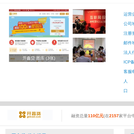
运营
公司
注册
邮件
法人
开鑫贷 图库 (3张)
ICP
客服
人 
口 
融资总量
110亿元
(在
2157
家平台