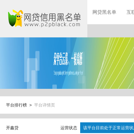
网贷黑名单
互
平台排行榜 >
平台详情页
开鑫贷
运营状态
该平台目前处于正常运营状