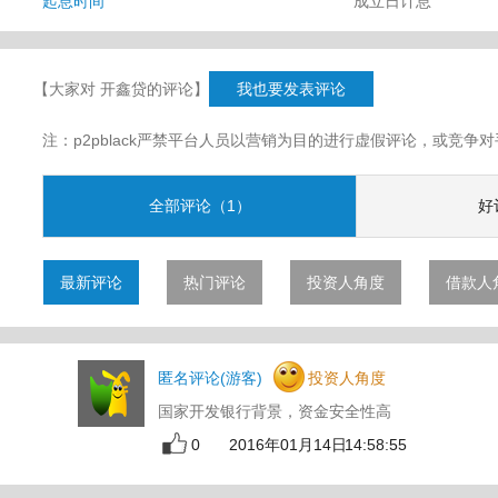
起息时间
成立日计息
【大家对 开鑫贷的评论】
我也要发表评论
注：p2pblack严禁平台人员以营销为目的进行虚假评论，或竞
全部评论（1）
好
最新评论
热门评论
投资人角度
借款人
匿名评论(游客)
投资人角度
国家开发银行背景，资金安全性高
0
2016年01月14日 14:58:55