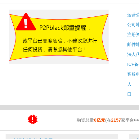
运营
公司
注册
邮件
法人
ICP
客服
人 
口 
融资总量
0亿元
(在
2157
家平台中