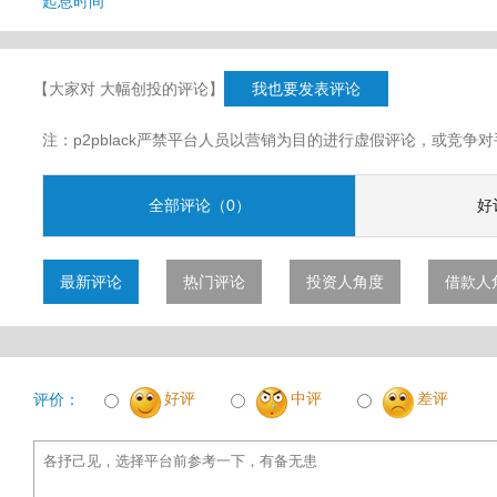
起息时间
【大家对 大幅创投的评论】
我也要发表评论
注：p2pblack严禁平台人员以营销为目的进行虚假评论，或竞
全部评论（0）
好
最新评论
热门评论
投资人角度
借款人
好评
中评
差评
评价：