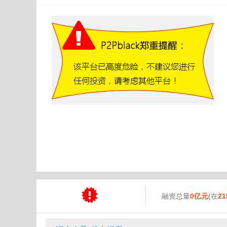
融资总量
0亿元
(在
21