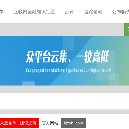
单
互联网金融知识社区
点评
追踪老赖
公布骗
入黑名单，建议远离
官方网站
hjzybj.com