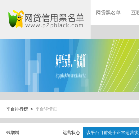
网贷黑名单
互
平台排行榜 >
平台详情页
钱增增
运营状态
该平台目前处于正常运营状