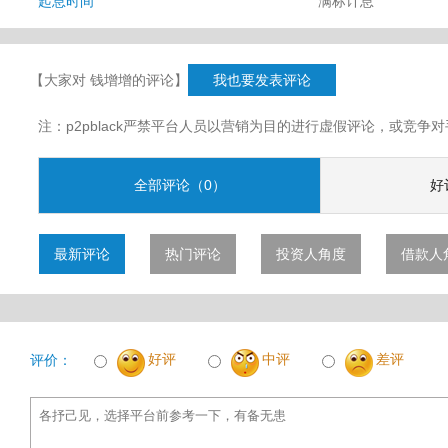
起息时间
满标计息
【大家对 钱增增的评论】
我也要发表评论
注：p2pblack严禁平台人员以营销为目的进行虚假评论，或竞
全部评论（0）
好
最新评论
热门评论
投资人角度
借款人
好评
中评
差评
评价：