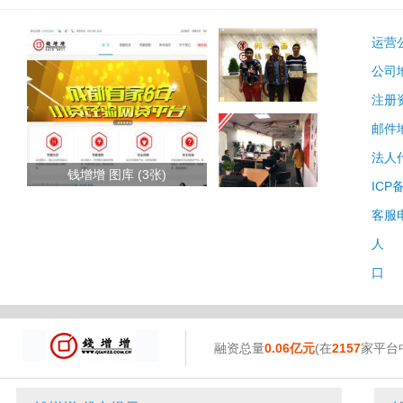
运营
公司
注册
邮件
法人
钱增增 图库 (3张)
ICP
客服
人 
口 
融资总量
0.06亿元
(在
2157
家平台