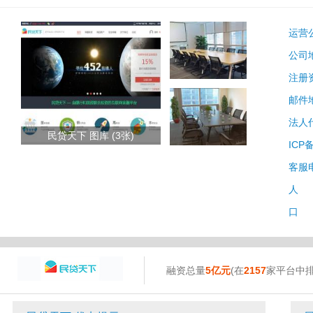
运营
公司
注册
邮件
法人
民贷天下 图库 (3张)
ICP
客服
人 
口 
融资总量
5亿元
(在
2157
家平台中