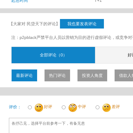
起息时间
T+1
【大家对 民贷天下的评论】
我也要发表评论
注：p2pblack严禁平台人员以营销为目的进行虚假评论，或竞
全部评论（0）
好
最新评论
热门评论
投资人角度
借款人
好评
中评
差评
评价：