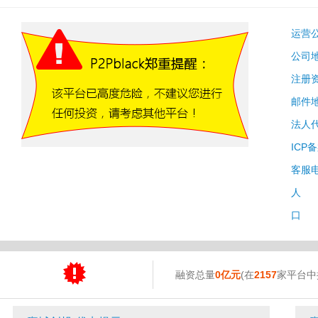
运营
公司
注册
邮件
法人
ICP
客服
人 
口 
融资总量
0亿元
(在
2157
家平台中