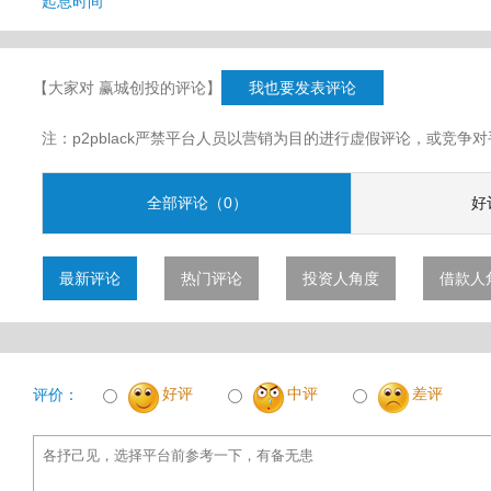
起息时间
【大家对 赢城创投的评论】
我也要发表评论
注：p2pblack严禁平台人员以营销为目的进行虚假评论，或竞
全部评论（0）
好
最新评论
热门评论
投资人角度
借款人
好评
中评
差评
评价：