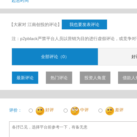
起息时间
【大家对 江南创投的评论】
我也要发表评论
注：p2pblack严禁平台人员以营销为目的进行虚假评论，或竞
全部评论（0）
好
最新评论
热门评论
投资人角度
借款人
好评
中评
差评
评价：