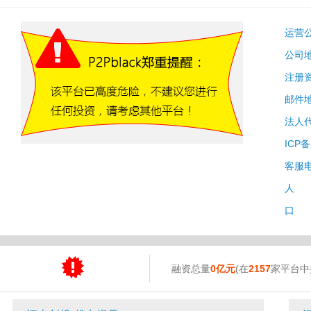
运营
公司
注册
邮件
法人
ICP
客服
人 
口 
融资总量
0亿元
(在
2157
家平台中