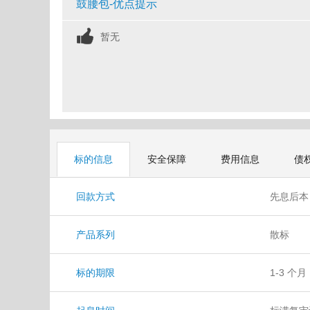
鼓腰包-优点提示
暂无
标的信息
安全保障
费用信息
债
回款方式
先息后
产品系列
散标
标的期限
1-3 个月