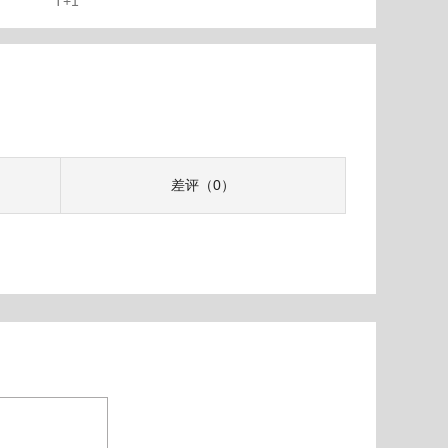
T+1
差评（0）