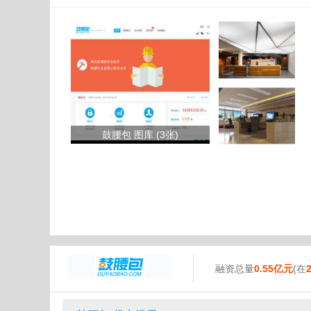
鼓腰包 图库 (3张)
融资总量
0.55亿元
(在