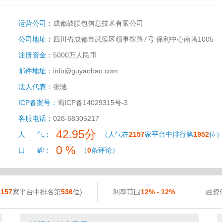
运营公司：
成都鼓腰包信息技术有限公司
公司地址：
四川省成都市武侯区领事馆路7号 保利中心南塔1005
注册资金：
5000万人民币
邮件地址：
info@guyaobao.com
法人代表：
张驰
ICP备案号：
蜀ICP备14029315号-3
客服电话：
028-68305217
42.95分
人 气：
（人气在
2157
家平台中排行第
1952
位
0 %
口 碑：
（
0
条评论）
2157
家平台中排名第
536
位)
利率范围
12% - 12%
融资