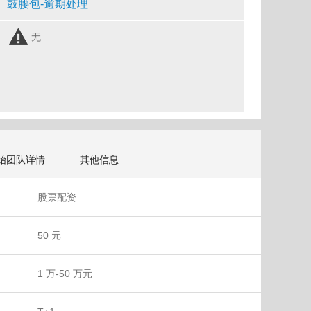
鼓腰包-逾期处理
无
始团队详情
其他信息
股票配资
50 元
1 万-50 万元