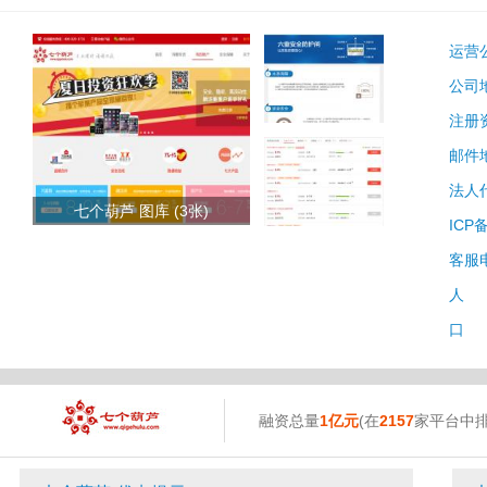
运营
公司
注册
邮件
法人
七个葫芦 图库 (3张)
ICP
客服
人 
口 
融资总量
1亿元
(在
2157
家平台中