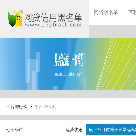
网贷黑名单
互
平台排行榜 >
平台详情页
七个葫芦
运营状态
该平台目前处于正常运营