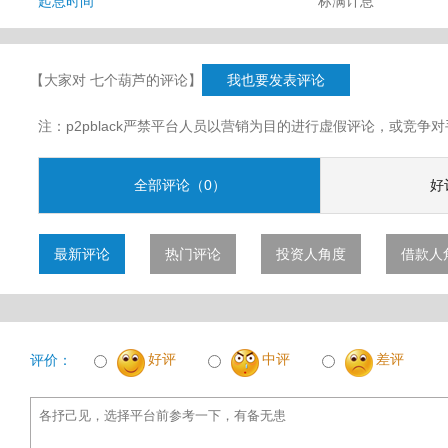
起息时间
标满计息
【大家对 七个葫芦的评论】
我也要发表评论
注：p2pblack严禁平台人员以营销为目的进行虚假评论，或竞
全部评论（0）
好
最新评论
热门评论
投资人角度
借款人
好评
中评
差评
评价：