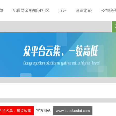
单
互联网金融知识社区
点评
追踪老赖
公布骗
入黑名单，建议远离
官方网站
www.baoduedai.com