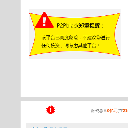
融资总量
0亿元
(在
21