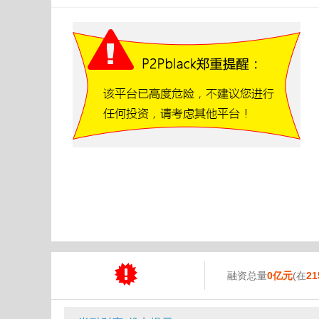
融资总量
0亿元
(在
21