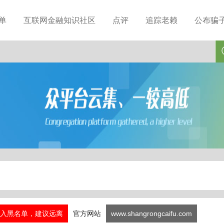
单
互联网金融知识社区
点评
追踪老赖
公布骗
入黑名单，建议远离
官方网站
www.shangrongcaifu.com