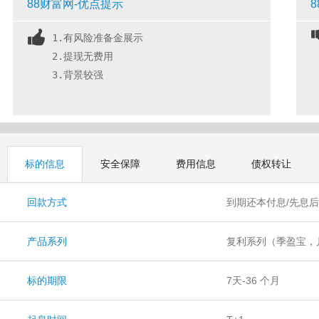
88财富网-优点提示
1.有风险准备金展示
2.提现无费用
3.背景较强
标的信息
安全保障
费用信息
债权转让
回款方式
到期还本付息/先息
产品系列
复利系列（季盈宝，
系列（置业宝、尊荣
标的期限
7天-36 个月
号、尊荣9号、鹏盛6