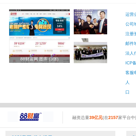
运营
公司
注册
邮件
法人
88财富网 图库 (3张)
ICP
客服
人 
口 
融资总量
39亿元
(在
2157
家平台中