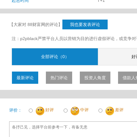
起息时间
T+1
号、汇信）
【大家对 88财富网的评论】
我也要发表评论
注：p2pblack严禁平台人员以营销为目的进行虚假评论，或竞
全部评论（0）
好
最新评论
热门评论
投资人角度
借款人
好评
中评
差评
评价：