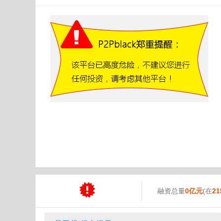
融资总量
0亿元
(在
21