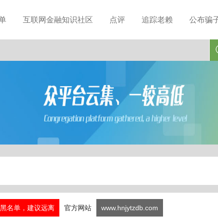
单
互联网金融知识社区
点评
追踪老赖
公布骗
黑名单，建议远离
官方网站
www.hnjytzdb.com