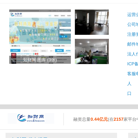
运营
公司
注册
邮件
法人
知财网 图库 (3张)
ICP
客服
人 
口 
融资总量
0.44亿元
(在
2157
家平台