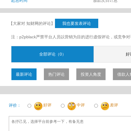
起息时间
放款次日计息
【大家对 知财网的评论】
我也要发表评论
注：p2pblack严禁平台人员以营销为目的进行虚假评论，或竞
全部评论（0）
好
最新评论
热门评论
投资人角度
借款人
好评
中评
差评
评价：