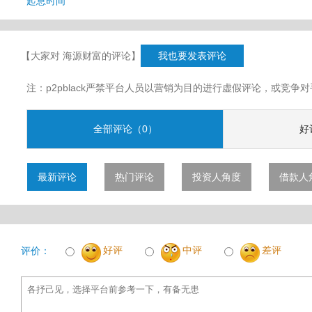
起息时间
【大家对 海源财富的评论】
我也要发表评论
注：p2pblack严禁平台人员以营销为目的进行虚假评论，或竞
全部评论（0）
好
最新评论
热门评论
投资人角度
借款人
好评
中评
差评
评价：