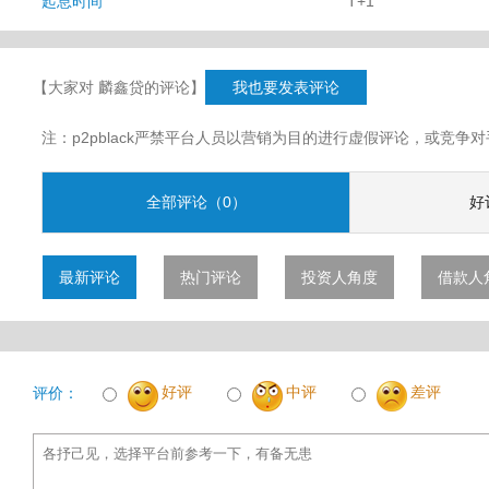
起息时间
T+1
【大家对 麟鑫贷的评论】
我也要发表评论
注：p2pblack严禁平台人员以营销为目的进行虚假评论，或竞
全部评论（0）
好
最新评论
热门评论
投资人角度
借款人
好评
中评
差评
评价：