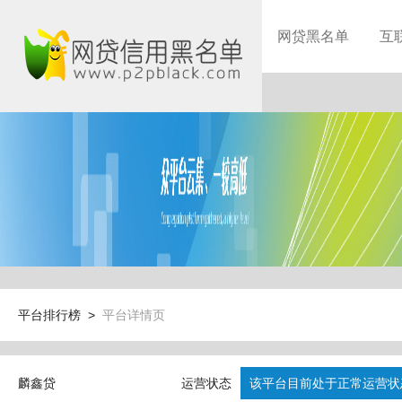
网贷黑名单
互
平台排行榜 >
平台详情页
麟鑫贷
运营状态
该平台目前处于正常运营状