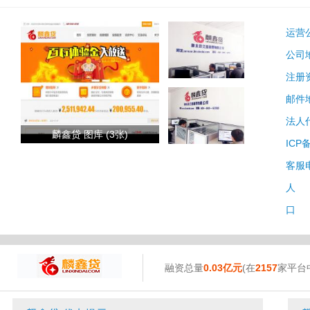
运营
公司
注册
邮件
法人
麟鑫贷 图库 (3张)
ICP
客服
人 
口 
融资总量
0.03亿元
(在
2157
家平台