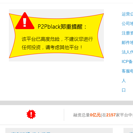
运营
公司
注册
邮件
法人
ICP
客服
人 
口 
融资总量
0亿元
(在
2157
家平台中