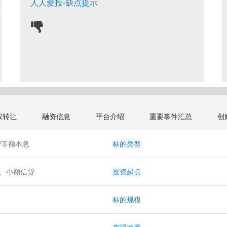
人人爱投-缺点提示
权转让
融资信息
平台介绍
重要事件汇总
创
/等额本息
标的类型
、小额信贷
投资起点
月
标的规模