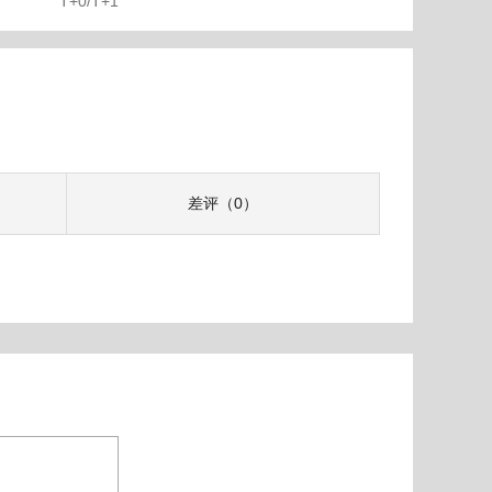
T+0/T+1
差评（0）