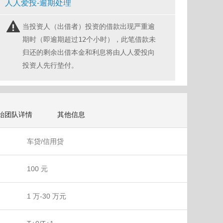
人人爱投-逾期处理
当投资人（出借者）投资的借款出现严重逾
期时（即逾期超过12个小时），此笔借款未
归还的剩余出借本金和利息将由人人爱投向
投资人先行垫付。
始团队详情
其他信息
车贷/信用贷
100 元
1 万-30 万元