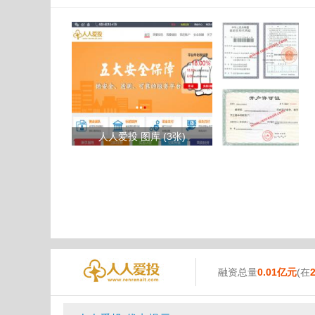
人人爱投 图库 (3张)
融资总量
0.01亿元
(在