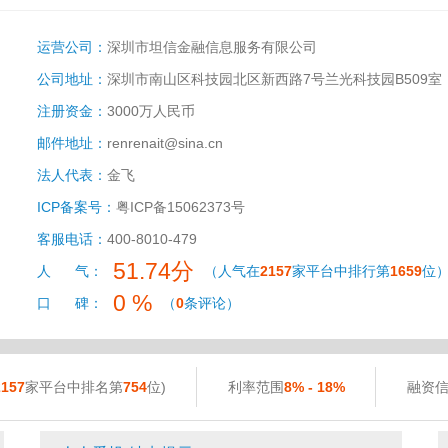
运营公司：
深圳市坦信金融信息服务有限公司
公司地址：
深圳市南山区科技园北区新西路7号兰光科技园B509室
注册资金：
3000万人民币
邮件地址：
renrenait@sina.cn
法人代表：
金飞
ICP备案号：
粤ICP备15062373号
客服电话：
400-8010-479
51.74分
人 气：
（人气在
2157
家平台中排行第
1659
位
0 %
口 碑：
（
0
条评论）
2157
家平台中排名第
754
位)
利率范围
8% - 18%
融资