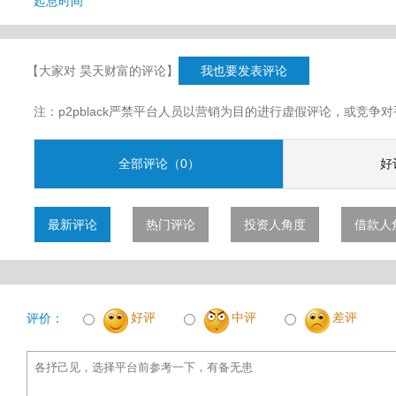
起息时间
【大家对 昊天财富的评论】
我也要发表评论
注：p2pblack严禁平台人员以营销为目的进行虚假评论，或竞
全部评论（0）
好
最新评论
热门评论
投资人角度
借款人
好评
中评
差评
评价：