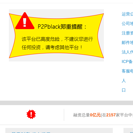
运营
公司
注册
邮件
法人
ICP
客服
人 
口 
融资总量
0亿元
(在
2157
家平台中