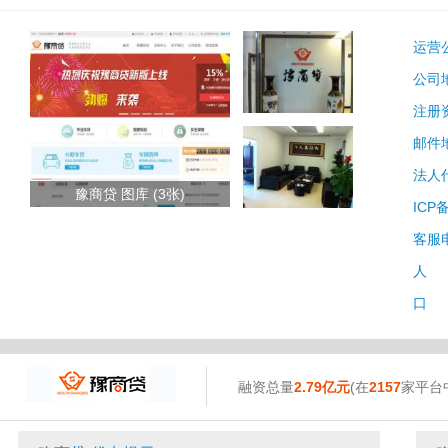
运营
公司
注册
邮件
法人
豫商贷 图库 (3张)
ICP
客服
人 
口 
融资总量
2.79亿元
(在
2157
家平台