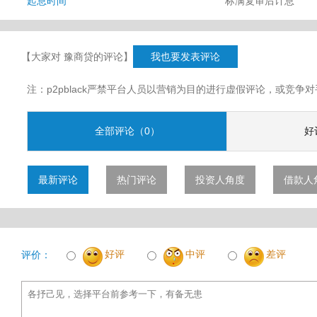
起息时间
标满复审后计息
【大家对 豫商贷的评论】
我也要发表评论
注：p2pblack严禁平台人员以营销为目的进行虚假评论，或竞
全部评论（0）
好
最新评论
热门评论
投资人角度
借款人
好评
中评
差评
评价：