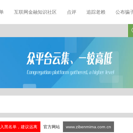
单
互联网金融知识社区
点评
追踪老赖
公布骗
入黑名单，建议远离
官方网站
www.zibenmima.com.cn