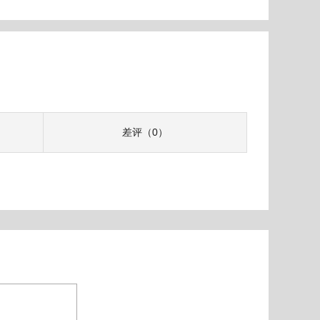
差评（0）