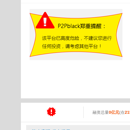
融资总量
0亿元
(在
21