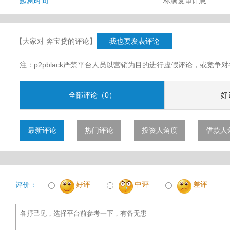
起息时间
标满复审计息
【大家对 奔宝贷的评论】
我也要发表评论
注：p2pblack严禁平台人员以营销为目的进行虚假评论，或竞
全部评论（0）
好
最新评论
热门评论
投资人角度
借款人
好评
中评
差评
评价：