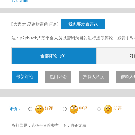
起息时间
【大家对 易建财富的评论】
我也要发表评论
注：p2pblack严禁平台人员以营销为目的进行虚假评论，或竞
全部评论（0）
好
最新评论
热门评论
投资人角度
借款人
好评
中评
差评
评价：