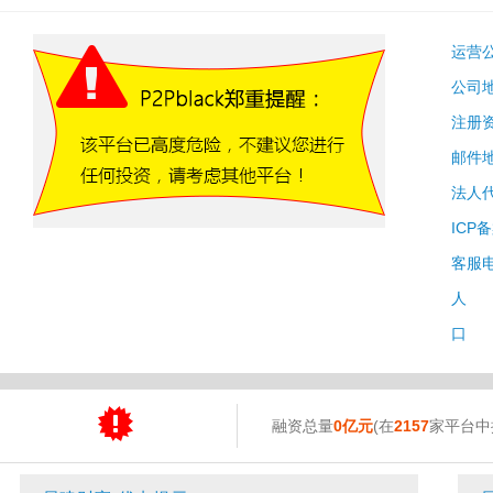
运营
公司
注册
邮件
法人
ICP
客服
人 
口 
融资总量
0亿元
(在
2157
家平台中