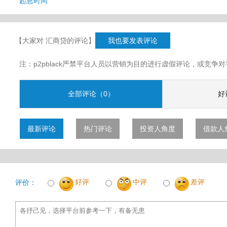
起息时间
【大家对 汇商贷的评论】
我也要发表评论
注：p2pblack严禁平台人员以营销为目的进行虚假评论，或竞
全部评论（0）
好
最新评论
热门评论
投资人角度
借款人
好评
中评
差评
评价：