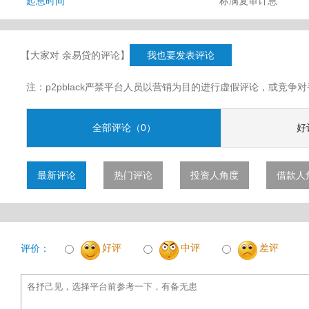
起息时间
标满复审计息
【大家对 余易贷的评论】
我也要发表评论
注：p2pblack严禁平台人员以营销为目的进行虚假评论，或竞
全部评论（0）
好
最新评论
热门评论
投资人角度
借款人
好评
中评
差评
评价：