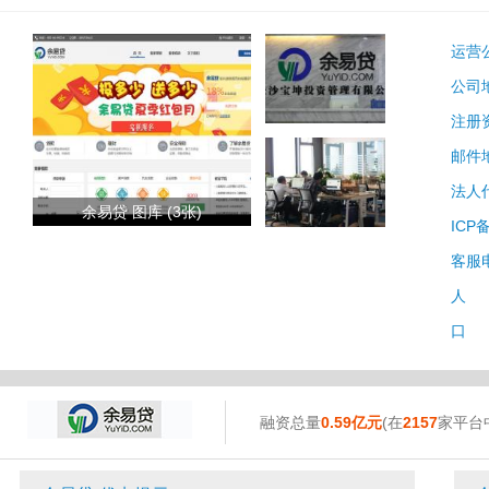
运营
公司
注册
邮件
法人
余易贷 图库 (3张)
ICP
客服
人 
口 
融资总量
0.59亿元
(在
2157
家平台