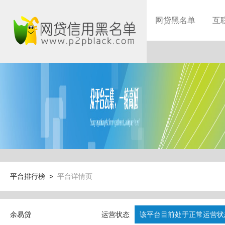
网贷黑名单
互
平台排行榜 >
平台详情页
余易贷
运营状态
该平台目前处于正常运营状