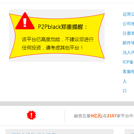
运营
公司
注册
邮件
法人
ICP
客服
人 
口 
融资总量
0亿元
(在
2157
家平台中