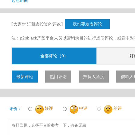
起息时间
【大家对 汇凯鑫投资的评论】
我也要发表评论
注：p2pblack严禁平台人员以营销为目的进行虚假评论，或竞
全部评论（0）
好
最新评论
热门评论
投资人角度
借款人
好评
中评
差评
评价：