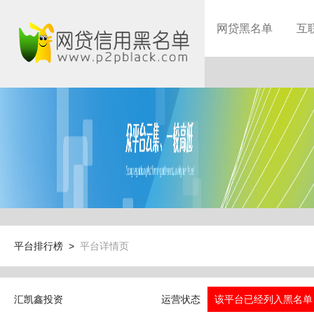
网贷黑名单
互
平台排行榜 >
平台详情页
汇凯鑫投资
运营状态
该平台已经列入黑名单