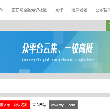
单
互联网金融知识社区
点评
追踪老赖
公布骗
黑名单，建议远离
官方网站
www.xfy99.com