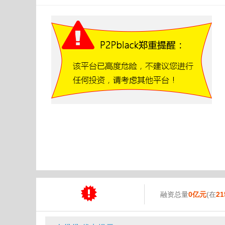
融资总量
0亿元
(在
21