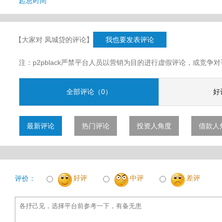
起息时间
【大家对 凤城贷的评论】
我也要发表评论
注：p2pblack严禁平台人员以营销为目的进行虚假评论，或竞
全部评论（0）
好
最新评论
热门评论
投资人角度
借款人
好评
中评
差评
评价：