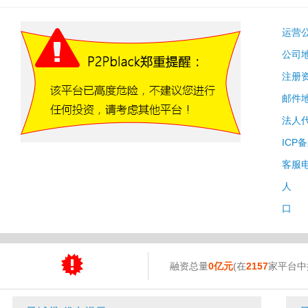
运营
公司
注册
邮件
法人
ICP
客服
人 
口 
融资总量
0亿元
(在
2157
家平台中