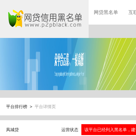
网贷黑名单
互
平台排行榜 >
平台详情页
凤城贷
运营状态
该平台已经列入黑名单，建