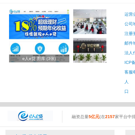
运营
公司
注册
邮件
法人
e人e贷 图库 (3张)
ICP
客服
人 
口 
融资总量
5亿元
(在
2157
家平台中