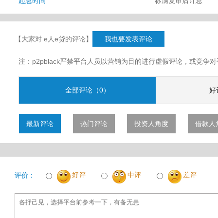
起息时间
标满复审后计息
【大家对 e人e贷的评论】
我也要发表评论
注：p2pblack严禁平台人员以营销为目的进行虚假评论，或竞
全部评论（0）
好
最新评论
热门评论
投资人角度
借款人
好评
中评
差评
评价：