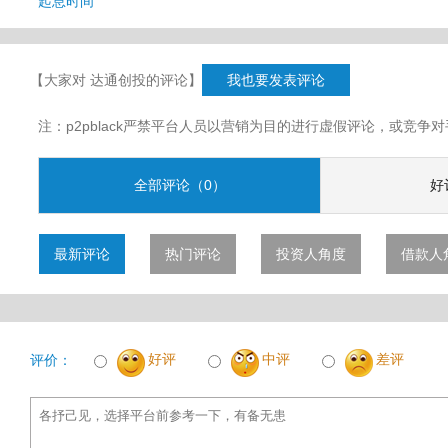
起息时间
【大家对 达通创投的评论】
我也要发表评论
注：p2pblack严禁平台人员以营销为目的进行虚假评论，或竞
全部评论（0）
好
最新评论
热门评论
投资人角度
借款人
好评
中评
差评
评价：