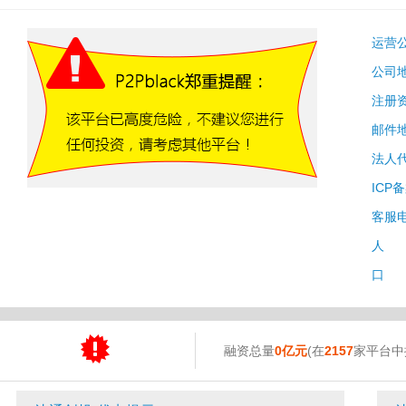
运营
公司
注册
邮件
法人
ICP
客服
人 
口 
融资总量
0亿元
(在
2157
家平台中