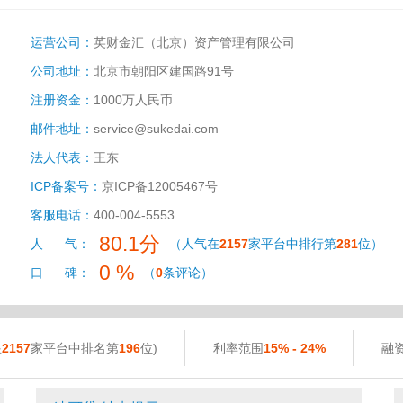
运营公司：
英财金汇（北京）资产管理有限公司
公司地址：
北京市朝阳区建国路91号
注册资金：
1000万人民币
邮件地址：
service@sukedai.com
法人代表：
王东
ICP备案号：
京ICP备12005467号
客服电话：
400-004-5553
80.1分
人 气：
（人气在
2157
家平台中排行第
281
位）
0 %
口 碑：
（
0
条评论）
在
2157
家平台中排名第
196
位)
利率范围
15% - 24%
融