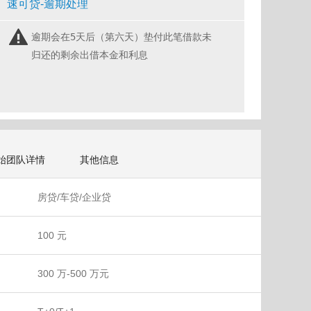
速可贷-逾期处理
逾期会在5天后（第六天）垫付此笔借款未
归还的剩余出借本金和利息
始团队详情
其他信息
房贷/车贷/企业贷
100 元
300 万-500 万元