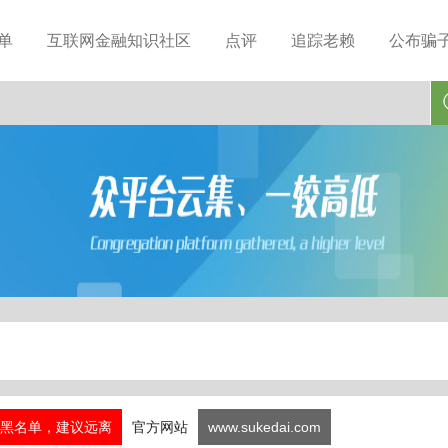
单
互联网金融知识社区
点评
追踪老赖
公布骗
黑名单，建议远离
官方网站
www.sukedai.com