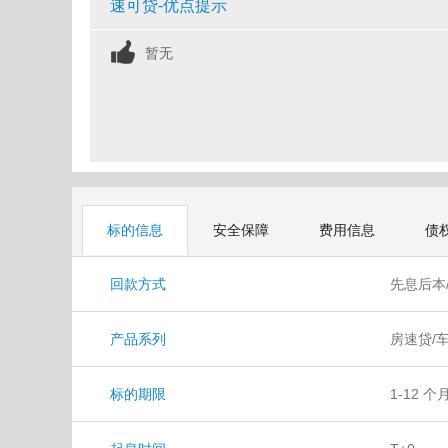
速可贷-优点提示
暂无
标的信息
安全保障
费用信息
债
回款方式
先息后本
产品系列
房速贷/
标的期限
1-12 个