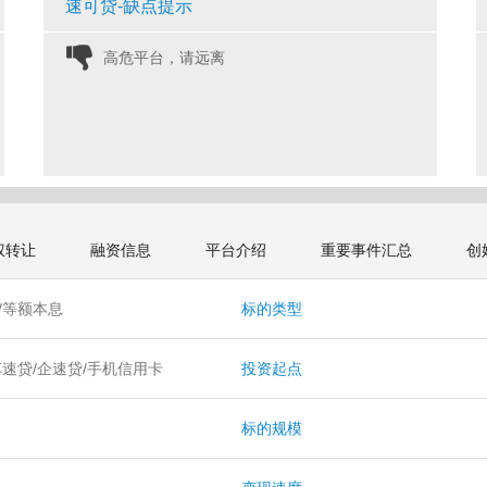
速可贷-缺点提示
高危平台，请远离 
权转让
融资信息
平台介绍
重要事件汇总
创
/等额本息
标的类型
车速贷/企速贷/手机信用卡
投资起点
月
标的规模