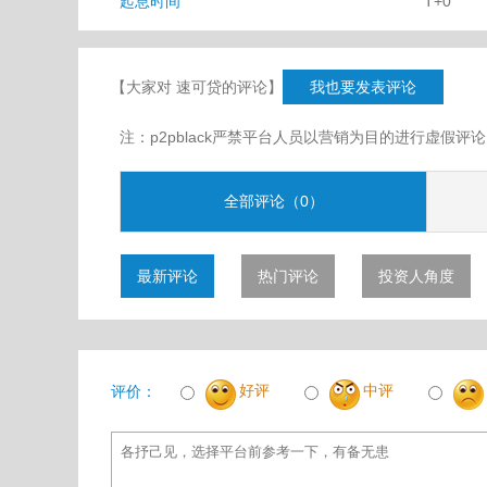
起息时间
T+0
【大家对 速可贷的评论】
我也要发表评论
注：p2pblack严禁平台人员以营销为目的进行虚
全部评论（0）
最新评论
热门评论
投资人角度
好评
中评
评价：