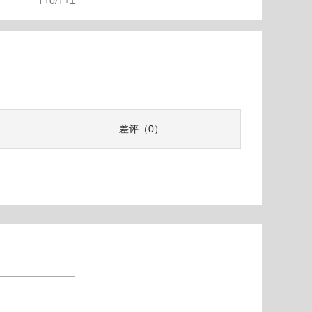
T+0/T+1
差评（0）