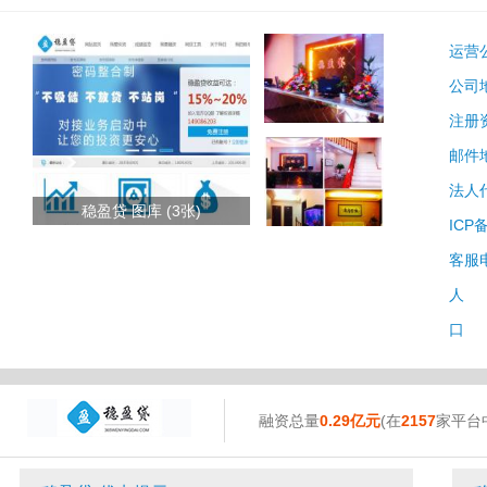
运营
公司
注册
邮件
法人
稳盈贷 图库 (3张)
ICP
客服
人 
口 
融资总量
0.29亿元
(在
2157
家平台