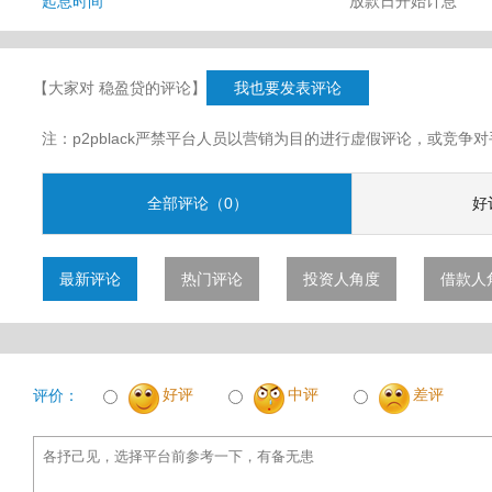
起息时间
放款日开始计息
【大家对 稳盈贷的评论】
我也要发表评论
注：p2pblack严禁平台人员以营销为目的进行虚假评论，或竞
全部评论（0）
好
最新评论
热门评论
投资人角度
借款人
好评
中评
差评
评价：