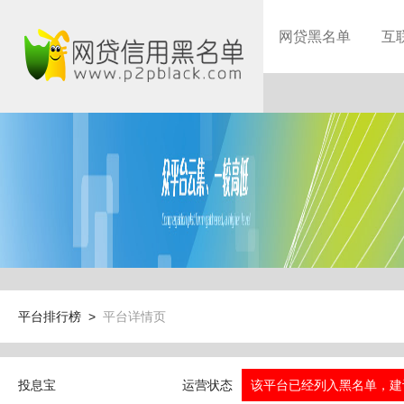
网贷黑名单
互
平台排行榜 >
平台详情页
投息宝
运营状态
该平台已经列入黑名单，建