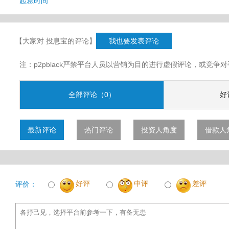
起息时间
【大家对 投息宝的评论】
我也要发表评论
注：p2pblack严禁平台人员以营销为目的进行虚假评论，或竞
全部评论（0）
好
最新评论
热门评论
投资人角度
借款人
好评
中评
差评
评价：