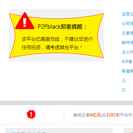
运营
公司
注册
邮件
法人
ICP
客服
人 
口 
融资总量
0亿元
(在
2157
家平台中