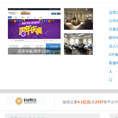
运营
公司
注册
邮件
法人
新富金融 图库 (3张)
ICP
客服
人 
口 
融资总量
4.1亿元
(在
2157
家平台