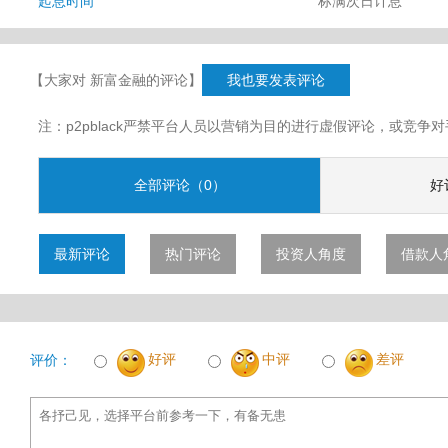
起息时间
标满次日计息
【大家对 新富金融的评论】
我也要发表评论
注：p2pblack严禁平台人员以营销为目的进行虚假评论，或竞
全部评论（0）
好
最新评论
热门评论
投资人角度
借款人
好评
中评
差评
评价：