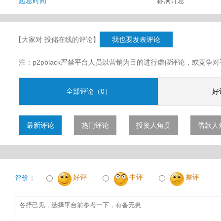
起息时间
标满计息
【大家对 投储在线的评论】
我也要发表评论
注：p2pblack严禁平台人员以营销为目的进行虚假评论，或竞
全部评论（0）
好
最新评论
热门评论
投资人角度
借款人
好评
中评
差评
评价：