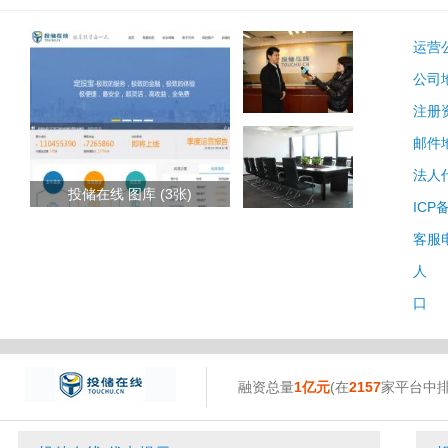
运营
公司
注册
邮件
法人
投储在线 图库 (3张)
ICP
客服
人 
口 
融资总量
1亿元
(在
2157
家平台中