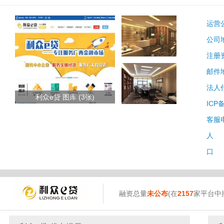
运营
公司
注册
邮件
法人
利众e贷 图库 (3张)
ICP
客服
人 
口 
融资总量
未公布
(在
2157
家平台中