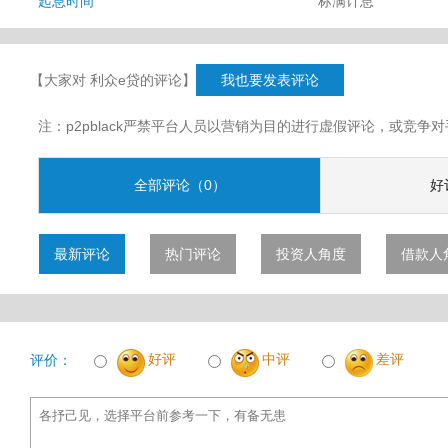
起息时间
标满计息
【大家对 利众e贷的评论】
我也要发表评论
注：p2pblack严禁平台人员以营销为目的进行虚假评论，或竞
全部评论（0）
好
最新评论
热门评论
投资人角度
借款人
好评
中评
差评
评价：