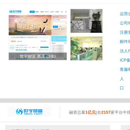
运营
公司
注册
邮件
法人
世宇财富 图库 (3张)
ICP
客服
人 
口 
融资总量
1亿元
(在
2157
家平台中