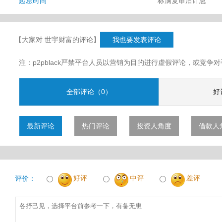
起息时间
标满复审后计息
【大家对 世宇财富的评论】
我也要发表评论
注：p2pblack严禁平台人员以营销为目的进行虚假评论，或竞
全部评论（0）
好
最新评论
热门评论
投资人角度
借款人
好评
中评
差评
评价：