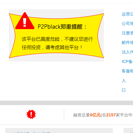
运营
公司
注册
邮件
法人
ICP
客服
人 
口 
融资总量
0亿元
(在
2157
家平台中