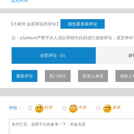
起息时间
【大家对 姑苏财富的评论】
我也要发表评论
注：p2pblack严禁平台人员以营销为目的进行虚假评论，或竞
全部评论（0）
好
最新评论
热门评论
投资人角度
借款人
好评
中评
差评
评价：