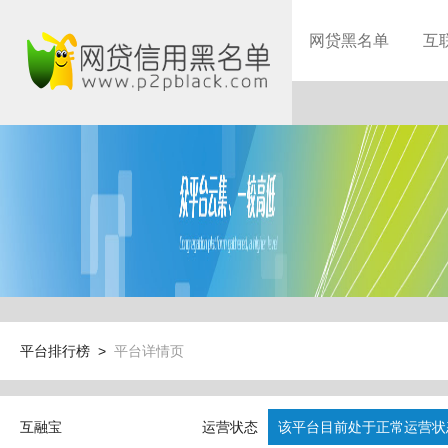
网贷黑名单
互
平台排行榜 >
平台详情页
互融宝
运营状态
该平台目前处于正常运营状