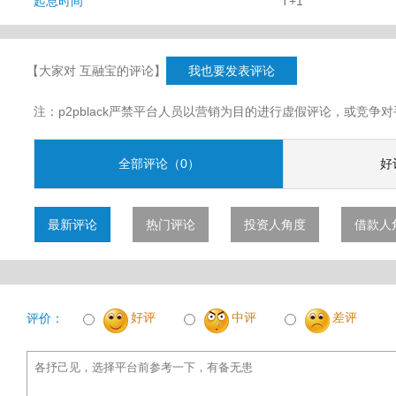
起息时间
T+1
【大家对 互融宝的评论】
我也要发表评论
注：p2pblack严禁平台人员以营销为目的进行虚假评论，或竞
全部评论（0）
好
最新评论
热门评论
投资人角度
借款人
好评
中评
差评
评价：