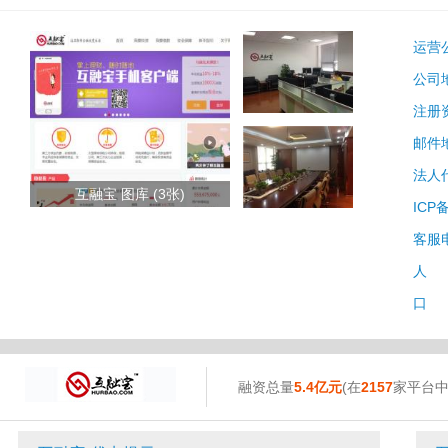
运营
公司
注册
邮件
法人
互融宝 图库 (3张)
ICP
客服
人 
口 
融资总量
5.4亿元
(在
2157
家平台