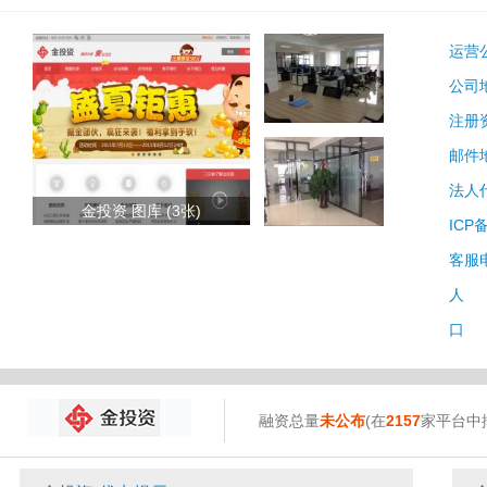
运营
公司
注册
邮件
法人
金投资 图库 (3张)
ICP
客服
人 
口 
融资总量
未公布
(在
2157
家平台中