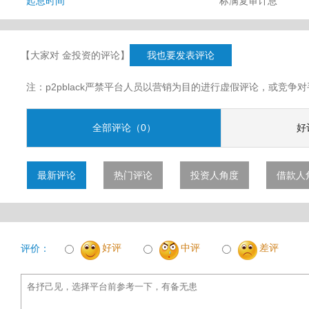
起息时间
标满复审计息
【大家对 金投资的评论】
我也要发表评论
注：p2pblack严禁平台人员以营销为目的进行虚假评论，或竞
全部评论（0）
好
最新评论
热门评论
投资人角度
借款人
好评
中评
差评
评价：