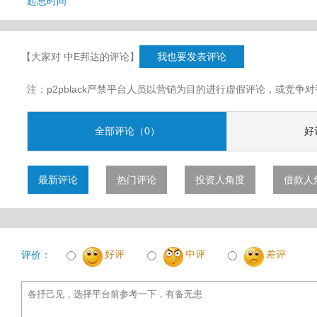
起息时间
【大家对 中E邦达的评论】
我也要发表评论
注：p2pblack严禁平台人员以营销为目的进行虚假评论，或竞
全部评论（0）
好
最新评论
热门评论
投资人角度
借款人
好评
中评
差评
评价：