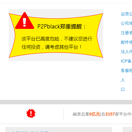
运营
公司
注册
邮件
法人
ICP
客服
人 
口 
融资总量
0亿元
(在
2157
家平台中