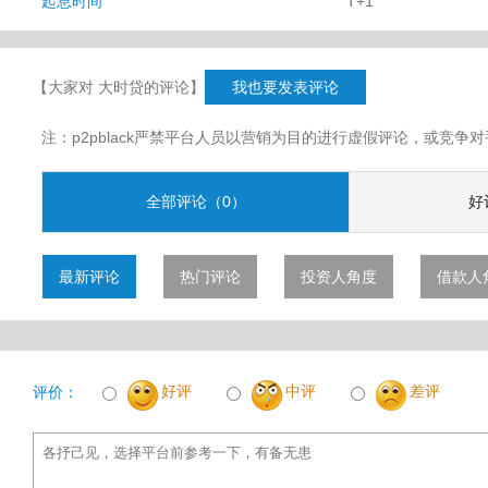
起息时间
T+1
【大家对 大时贷的评论】
我也要发表评论
注：p2pblack严禁平台人员以营销为目的进行虚假评论，或竞
全部评论（0）
好
最新评论
热门评论
投资人角度
借款人
好评
中评
差评
评价：