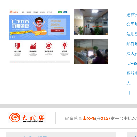
运营
公司
注册
邮件
法人
大时贷 图库 (3张)
ICP
客服
人 
口 
融资总量
未公布
(在
2157
家平台中排名