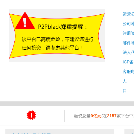
运营
公司
注册
邮件
法人
ICP
客服
人 
口 
融资总量
0亿元
(在
2157
家平台中