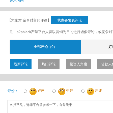
起息时间
【大家对 金泰财富的评论】
我也要发表评论
注：p2pblack严禁平台人员以营销为目的进行虚假评论，或竞
全部评论（0）
好
最新评论
热门评论
投资人角度
借款人
好评
中评
差评
评价：