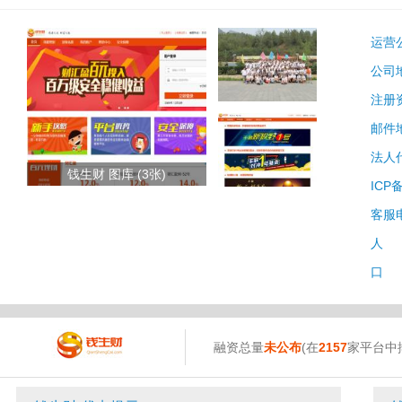
运营
公司
注册
邮件
法人
钱生财 图库 (3张)
ICP
客服
人 
口 
融资总量
未公布
(在
2157
家平台中