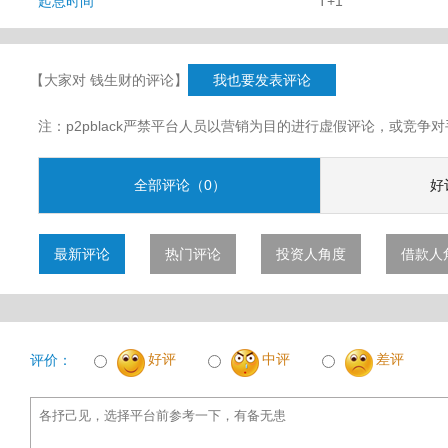
起息时间
T+1
【大家对 钱生财的评论】
我也要发表评论
注：p2pblack严禁平台人员以营销为目的进行虚假评论，或竞
全部评论（0）
好
最新评论
热门评论
投资人角度
借款人
好评
中评
差评
评价：